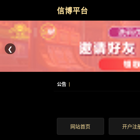
信博平台
❮
|
公告
网站首页
开户注