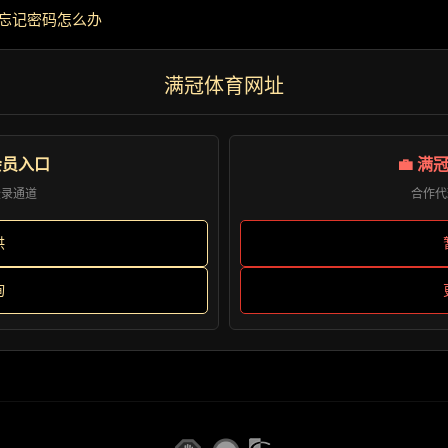
育忘记密码怎么办
满冠体育网址
会员入口
💼 
登录通道
合作代
供
询