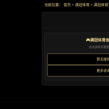
当前位置：
首页
>
满冠体育
> 满冠体
🎮满冠体育
会员游戏专属
暂无提
更多咨