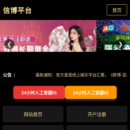
信博平台
首页
❮
❯
|
公告
最新通知：官方直营线上娱乐平台汇聚，《欧博-亚星-欧博
24小时人工客服01
24小时人工客服02
网站首页
开户注册