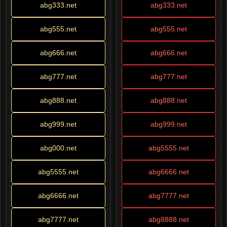
abg333.net
abg333.net
abg555.net
abg555.net
abg666.net
abg666.net
abg777.net
abg777.net
abg888.net
abg888.net
abg999.net
abg999.net
abg000.net
abg5555.net
abg5555.net
abg6666.net
abg6666.net
abg7777.net
abg7777.net
abg8888.net